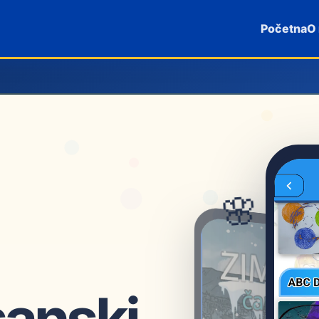
Početna
O
🌸
anski