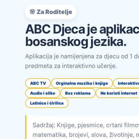
🌸 Za Roditelje
ABC Djeca je aplikac
bosanskog jezika.
Aplikacija je namijenjena za djecu od 1 do
predmeta za interaktivno učenje.
ABC TV
Orginalna muzika i knjige
Interaktiv
Audio i slike
Bez reklama
Ne koristi internet
Latinica i ćirilica
Sadržaj: Knjige, pjesmice, crtani filmo
matematika, brojevi, slova, životinje, 