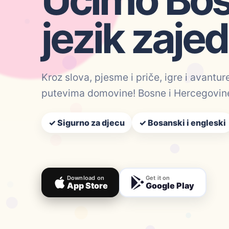
jezik zaje
Kroz slova, pjesme i priče, igre i avantu
putevima domovine! Bosne i Hercegovin
✓ Sigurno za djecu
✓ Bosanski i engleski
Download on
Get it on
App Store
Google Play