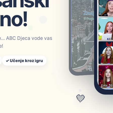
dno!
re... ABC Djeca vode vas
e!
✓ Učenje kroz igru
💛