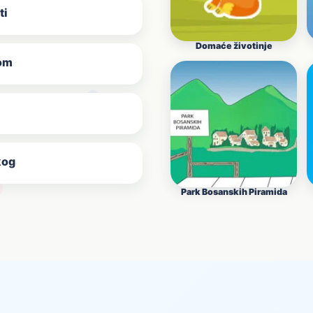
ti
Domaće životinje
kom
kog
Park Bosanskih Piramida