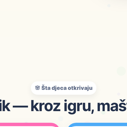
🌸 Šta djeca otkrivaju
k — kroz igru, maš