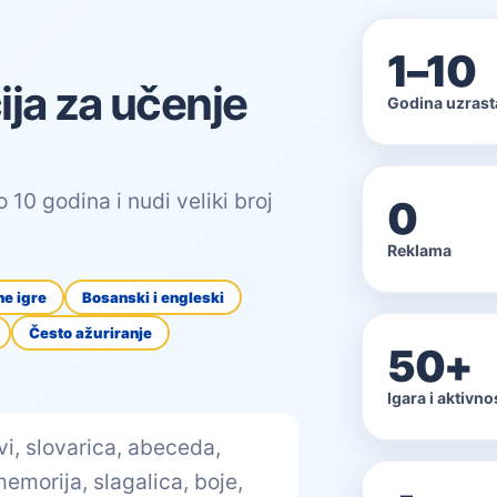
1–10
ija za učenje
Godina uzrast
 10 godina i nudi veliki broj
0
Reklama
ne igre
Bosanski i engleski
Često ažuriranje
50+
Igara i aktivno
vi, slovarica, abeceda,
memorija, slagalica, boje,