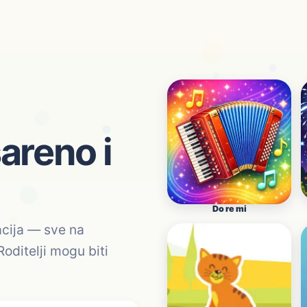
areno i
Do re mi
gacija — sve na
ditelji mogu biti