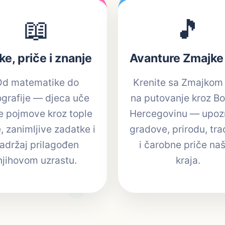
📖
🎵
ke, priče i znanje
Avanture Zmajke i
Od matematike do
Krenite sa Zmajkom i
grafije — djeca uče
na putovanje kroz Bo
e pojmove kroz tople
Hercegovinu — upoz
, zanimljive zadatke i
gradove, prirodu, tra
adržaj prilagođen
i čarobne priče na
njihovom uzrastu.
kraja.