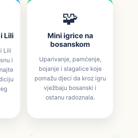
🧩
 Lili
Mini igrice na
bosanskom
 Lili
Uparivanje, pamćenje,
snu i
bojanje i slagalice koje
najte
pomažu djeci da kroz igru
diciju
vježbaju bosanski i
šeg
ostanu radoznala.