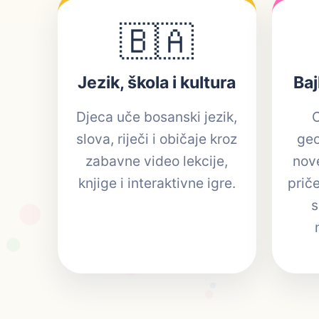
🇧🇦
Jezik, škola i kultura
Baj
Djeca uče bosanski jezik,
slova, riječi i običaje kroz
geo
zabavne video lekcije,
nov
knjige i interaktivne igre.
priče
s