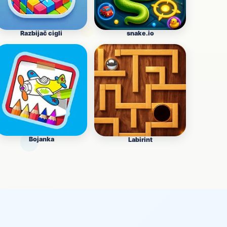
Razbijač cigli
snake.io
Bojanka
Labirint