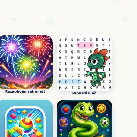
Raznobojni vatromet
Pronađi riječ