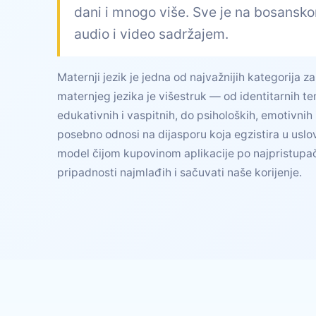
dani i mnogo više. Sve je na bosansko
audio i video sadržajem.
Maternji jezik je jedna od najvažnijih kategorija z
maternjeg jezika je višestruk — od identitarnih t
edukativnih i vaspitnih, do psiholoških, emotivnih 
posebno odnosi na dijasporu koja egzistira u uslo
model čijom kupovinom aplikacije po najpristupačn
pripadnosti najmlađih i sačuvati naše korijenje.