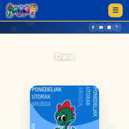
☰
← Prve riječi
Dani