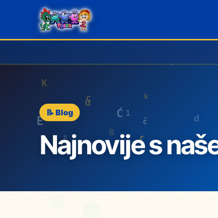
📝 Blog
Najnovije s naš