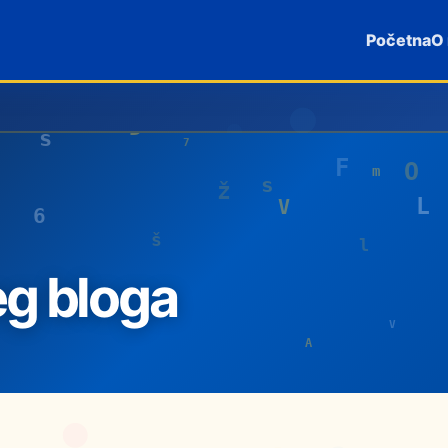
Početna
O
eg bloga