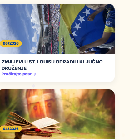
06/2026
ZMAJEVI U ST. LOUISU ODRADILI KLJUČNO
DRUŽENJE
Pročitajte post →
04/2026