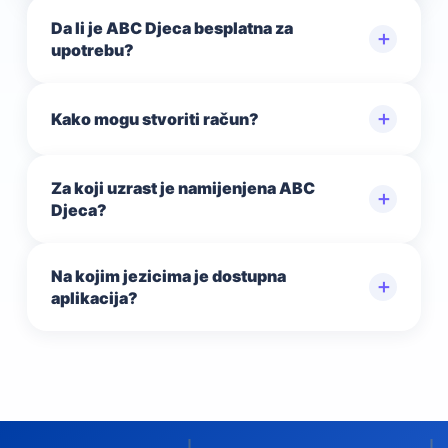
Da li je ABC Djeca besplatna za
＋
upotrebu?
＋
Kako mogu stvoriti račun?
Za koji uzrast je namijenjena ABC
＋
Djeca?
Na kojim jezicima je dostupna
＋
aplikacija?