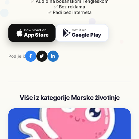
✅ Audio na bosanskom i engleskom
✅ Bez reklama
✅ Radi bez interneta
Download on
Get it on
App Store
Google Play
Podijeli:
Više iz kategorije Morske životinje