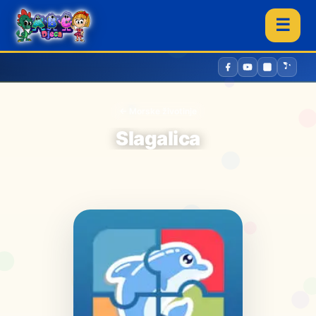
☰
← Morske životinje
Slagalica