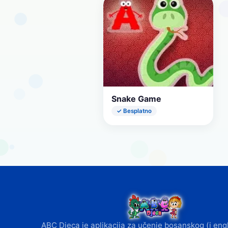
Snake Game
✓ Besplatno
ABC Djeca je aplikacija za učenje bosanskog (i eng