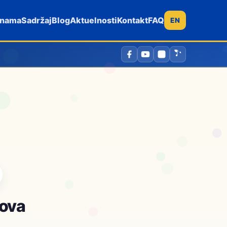
 nama
Sadržaj
Blog
Aktuelnosti
Kontakt
FAQ
EN
lova