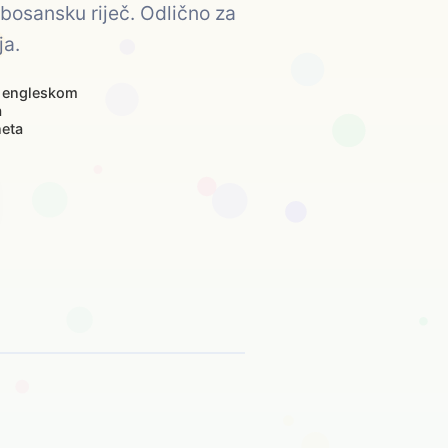
 bosansku riječ. Odlično za
ja.
 engleskom
a
neta