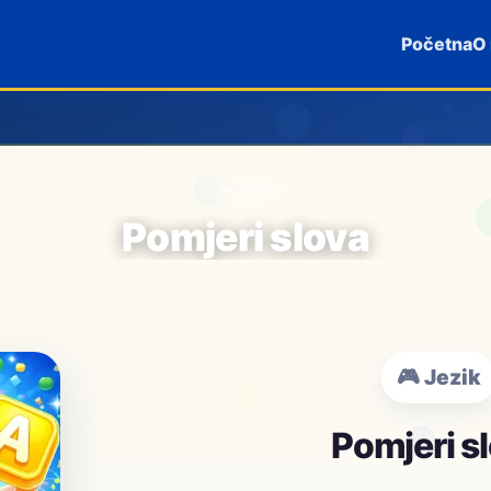
Početna
O
← Jezik
Pomjeri slova
🎮 Jezik
Pomjeri s