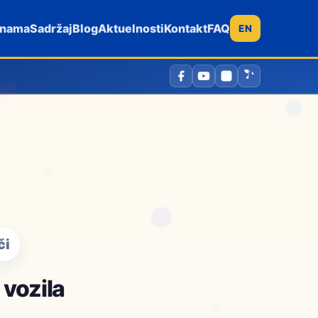
 nama
Sadržaj
Blog
Aktuelnosti
Kontakt
FAQ
EN
či
 vozila