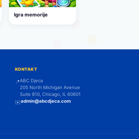
Igra memorije
KONTAKT
ABC Djeca
📍
205 North Michigan Avenue
Suite 810, Chicago, IL 60601
admin@abcdjeca.com
✉️