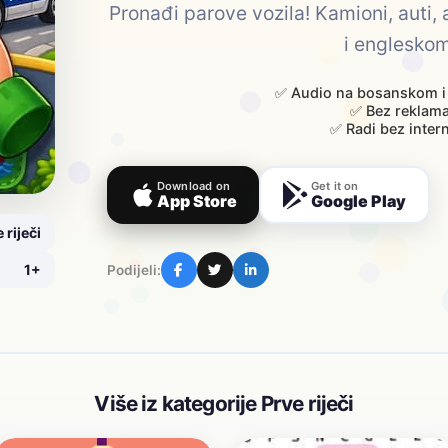
Pronađi parove vozila! Kamioni, auti
i engleskom
✅ Audio na bosanskom i
✅ Bez reklam
✅ Radi bez inter
Download on
Get it on
App Store
Google Play
 riječi
1+
Podijeli:
Više iz kategorije Prve riječi