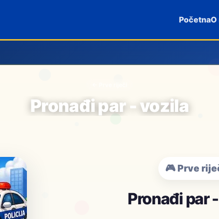
Početna
O
← Prve riječi
Pronađi par - vozila
🎮 Prve rije
Pronađi par -