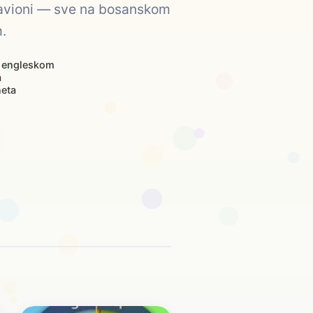
, avioni — sve na bosanskom
.
 engleskom
a
neta