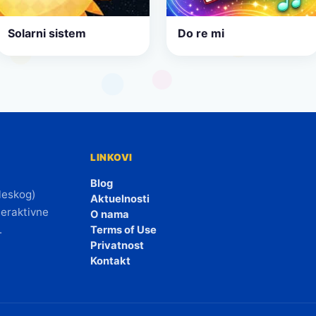
Solarni sistem
Do re mi
LINKOVI
Blog
leskog)
Aktuelnosti
teraktivne
O nama
.
Terms of Use
Privatnost
Kontakt