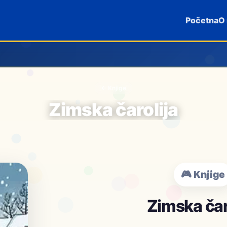
Početna
O
← Knjige
Zimska čarolija
🎮 Knjige
Zimska čar