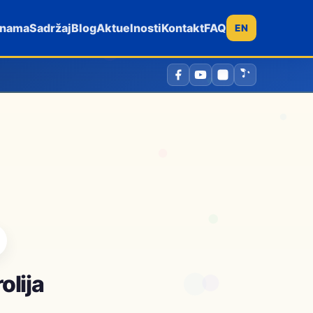
 nama
Sadržaj
Blog
Aktuelnosti
Kontakt
FAQ
EN
olija