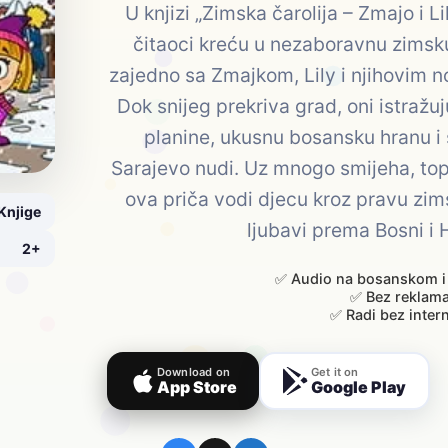
U knjizi „Zimska čarolija – Zmajo i Li
čitaoci kreću u nezaboravnu zimsk
zajedno sa Zmajkom, Lily i njihovim n
Dok snijeg prekriva grad, oni istražuj
planine, ukusnu bosansku hranu i 
Sarajevo nudi. Uz mnogo smijeha, topli
ova priča vodi djecu kroz pravu zim
Knjige
ljubavi prema Bosni i 
2+
✅ Audio na bosanskom i
✅ Bez reklam
✅ Radi bez inter
Download on
Get it on
App Store
Google Play