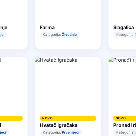
nje
Farma
Slagalica
nje
Kategorija:
Životinje
Kategorija:
NOVO
NOVO
i
Hvatač Igračaka
Pronađi r
ječi
Kategorija:
Prve riječi
Kategorija: