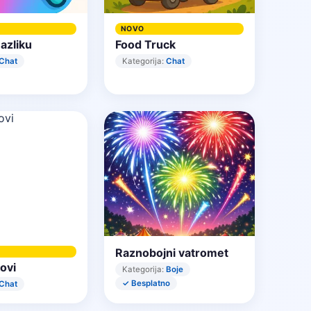
NOVO
azliku
Food Truck
Chat
Kategorija:
Chat
Raznobojni vatromet
ovi
Kategorija:
Boje
✓ Besplatno
Chat