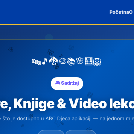
Početna
O
🔤
🎵
🐉
🦁
🎨
🧮
🌸
📚
🎮 Sadržaj
re, Knjige & Video lekc
 što je dostupno u ABC Djeca aplikaciji — na jednom mj