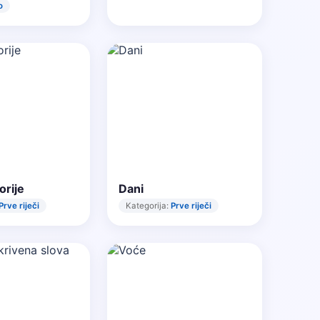
o
orije
Dani
Prve riječi
Kategorija:
Prve riječi