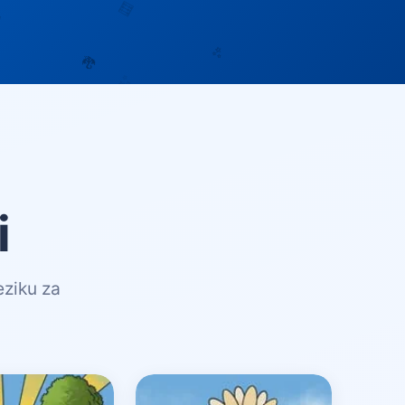
i
eziku za