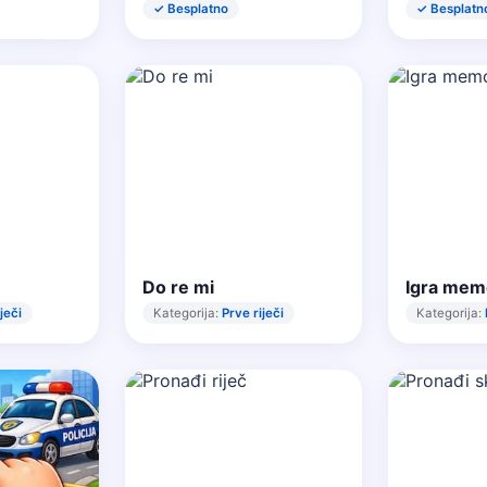
✓ Besplatno
✓ Besplatn
m
Do re mi
Igra mem
ječi
Kategorija:
Prve riječi
Kategorija: