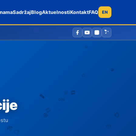
 nama
Sadržaj
Blog
Aktuelnosti
Kontakt
FAQ
EN
ije
estu